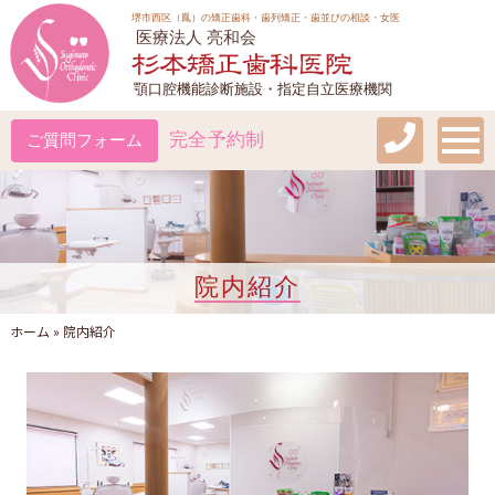
堺市西区（鳳）の矯正歯科・歯列矯正・歯並びの相談・女医
医療法人 亮和会
顎口腔機能診断施設・指定自立医療機関
Togg
完全予約制
院内紹介
ホーム
»
院内紹介